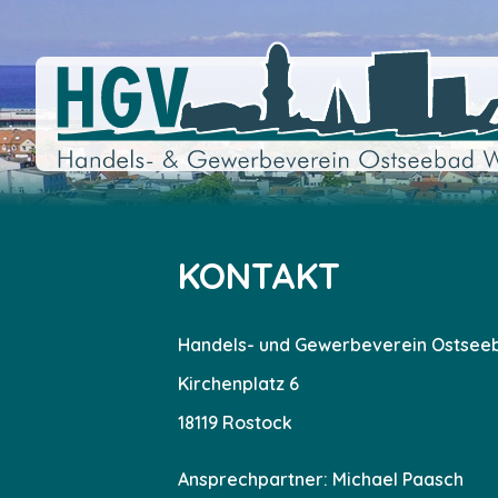
KONTAKT
Han­dels- und Gewer­be­ver­ein Ost­see
Kir­chen­platz 6
18119 Ros­tock
Ansprech­part­ner: Micha­el Paasch