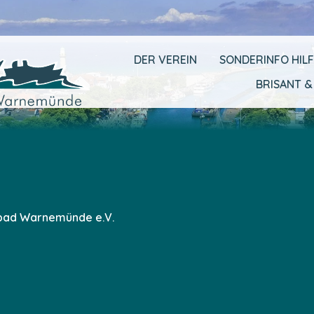
DER VEREIN
SONDERINFO HIL
BRISANT &
­bad War­ne­mün­de e.V.