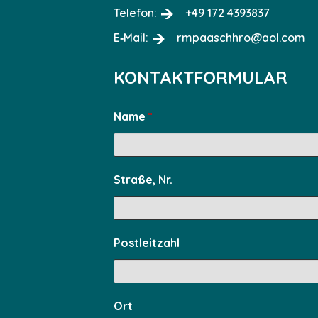
Tele­fon:
+49 172 4393837
E‑Mail:
rmpaaschhro@aol.com
KONTAKTFORMULAR
Name
*
Stra­ße, Nr.
Post­leit­zahl
Ort