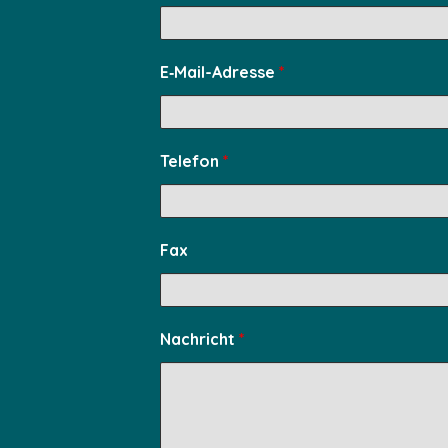
E‑Mail-Adres­se
*
Tele­fon
*
Fax
Nach­richt
*